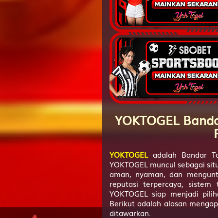
YOKTOGEL Bandar 
YOKTOGEL
adalah Bandar Tog
YOKTOGEL muncul sebagai situ
aman, nyaman, dan menguntu
reputasi terpercaya, sistem
YOKTOGEL siap menjadi pilih
Berikut adalah alasan menga
ditawarkan.