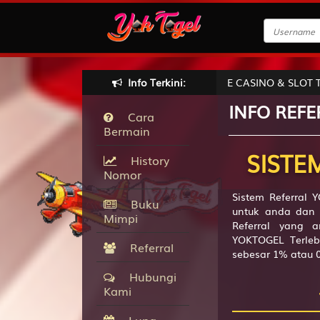
KTOGEL BANDAR TOGEL, LIVE CASINO & SLOT TERBAIK DAN TER
Info Terkini:
INFO REFE
Cara
Bermain
SISTE
History
Nomor
Sistem Referral
Buku
untuk anda dan
Mimpi
Referral yang 
YOKTOGEL Terle
Referral
sebesar 1% atau 0
Hubungi
Kami