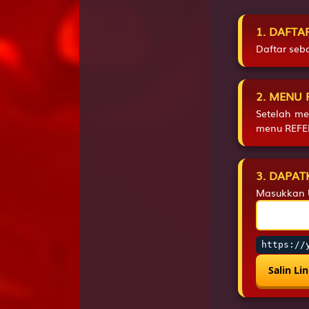
1. DAFTA
Daftar seb
2. MENU 
Setelah me
menu REFE
3. DAPAT
Masukkan U
https://
Salin Li