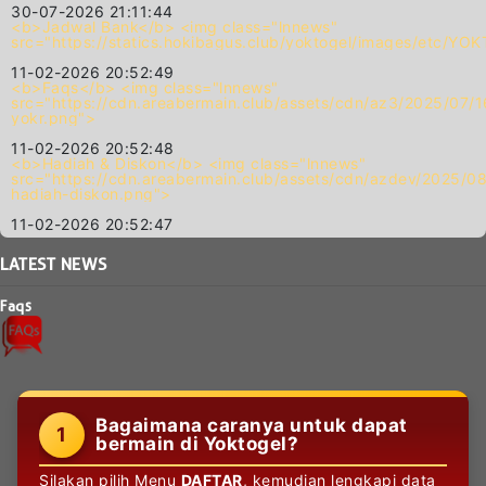
30-07-2026 21:11:44
<b>Jadwal Bank</b> <img class="lnnews"
src="https://statics.hokibagus.club/yoktogel/images/etc
11-02-2026 20:52:49
<b>Faqs</b> <img class="lnnews"
src="https://cdn.areabermain.club/assets/cdn/az3/2025/
yokr.png">
11-02-2026 20:52:48
<b>Hadiah & Diskon</b> <img class="lnnews"
src="https://cdn.areabermain.club/assets/cdn/azdev/202
hadiah-diskon.png">
11-02-2026 20:52:47
LATEST
NEWS
Faqs
Bagaimana caranya untuk dapat
1
bermain di Yoktogel?
Silakan pilih Menu
DAFTAR
, kemudian lengkapi data