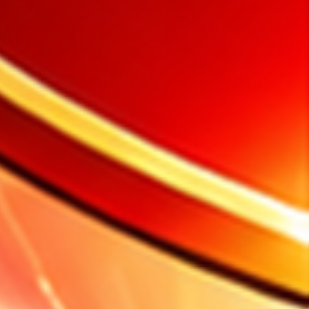
78
Arang
79
Topi
80
Arloji
81
Tokong Te
82
Toko Kain
83
Tiup Harm
84
Ayam Kal
85
Tinta Ste
86
Babi Huta
87
Badminto
88
Tinta
89
Baju Cina
90
Baker Rum