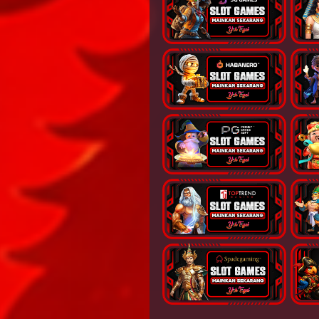
15
Pendeta W
Manggis -
16
Orang Bon
Anggur - B
17
Penolong -
18
Putri Raja
Engsel - D
19
Kekasih - 
Bemo - N
20
Pahlawan -