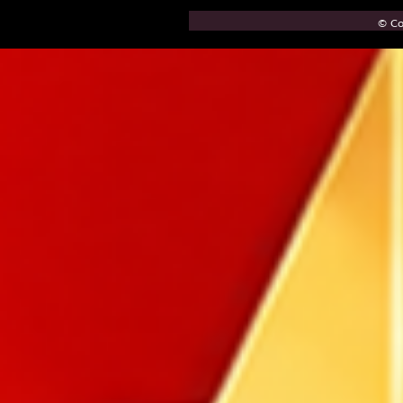
© Co
38
Orang Gila 
Buriswara
39
Siluman Ai
Toples - W
40
Putri Kipas
Apokat,Alp
41
Petani - Pe
Cukur - Ir
42
Prajurit -
Angin - Ci
43
Raksasa - 
Es - Praha