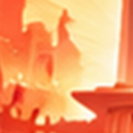
103
Batu Nisa
104
Tiang Kap
105
Tertabrak
106
Terong
107
Termos
108
Terlangga
109
Terlangga
110
Terlangga
111
Terhalang
112
Terhalang
113
Bawang
114
Bayar Paj