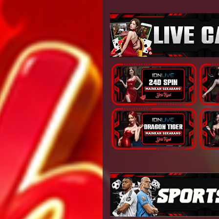
Sabuk - W
21
Jejaka Tua
Lesmana 
22
Janda Muda
Grendel -
23
Berandal - 
Citraksa
24
Pengembar
- Tas - Ra
25
Nenek Moy
Sikat - T